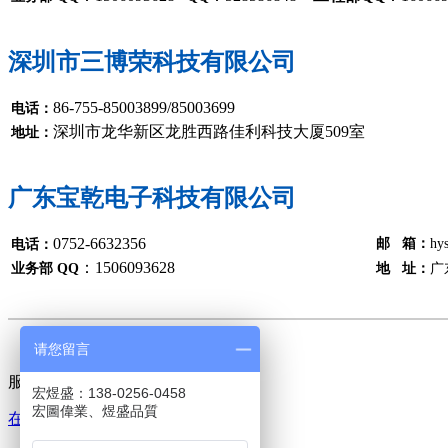
深圳市三博荣科技有限公司
86-755-85003899/85003699
电话：
深圳市龙华新区龙胜西路佳利科技大厦509室
地址：
广东宝乾电子科技有限公司
0752-6632356
邮 箱：
hy
电话：
：1506093628
业务部 QQ
地 址：
广
请您留言
服务热线
宏煜盛：138-0256-0458
宏圖偉業、煜盛品質
在线咨询