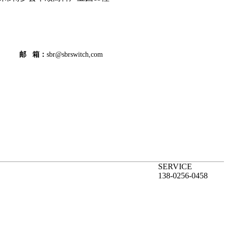
邮 箱：
sbr@sbrswitch,com
SERVICE
138-0256-0458