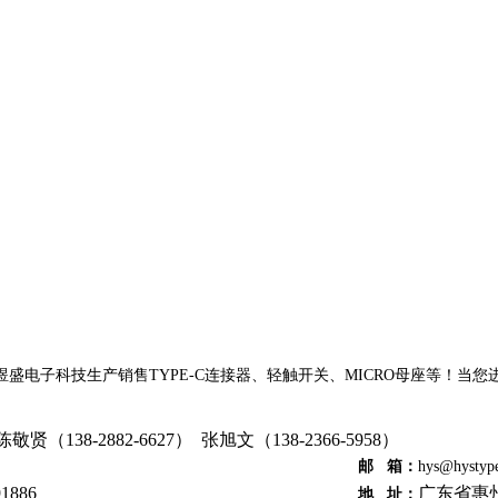
盛电子科技生产销售TYPE-C连接器、轻触开关、MICRO母座等！当
陈敬贤（138-2882-6627） 张旭文（138-2366-5958）
邮 箱：
hys@hystyp
1886
广东省惠
地 址：