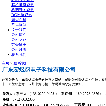
耳机插座资讯
检测开关资讯
DC插座资讯
知识百科
常见问题
关于我们
公司简介
公司文化
荣誉证书
公司环境
联系我们
主页
>
联系我们
>
广东宏煜盛电子科技有限公司
欢迎您进入广东宏煜盛电子科技官方网站！感谢您对宏煜盛的信赖，宏煜
来，希望给您每一天带来好心情，并竭诚为您提供服务。
李三龙（138-0256-0458 ） 李锦州（189-2578-9376） 
联系人：
0752-6632356
座机：
：1506093628
：528586848
工程部QQ
：160669
业务部 QQ
QQ